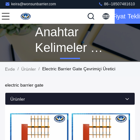
keira@wonsunbarrier.com
86--18507481610
Fiyat Tekli
Anahtar
Kelimeler [
Electric
/
/
Electric Barrier Gate Çevrimiçi Üretici
Evde
Ürünler
Barrier Gate
electric barrier gate
] Kibrit 160
Ürünler
Ürünler