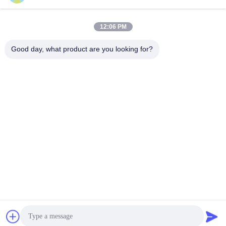
12:06 PM
Good day, what product are you looking for?
Shenzhen Wonsun Machinery & Electrical
Technology Co. Ltd
keira@wonsunbarrier.com
86--18507481610
1. Kat, Zhigu, No. 2-10, Gün
ey Jinlong Bulvarı, Shahu To
pluluğu, Biling Caddesi, Ping
shan Bölgesi, Shenzhen, Çin
Çin iyi. Kalite Araç Bariyer Kapısı Tedarikçi. Telif hakkı © 2026 Shenzhen
Wonsun Machinery & Electrical Technology Co. Ltd . Tüm Hakları saklıdır.