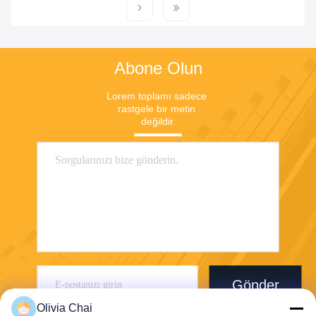
Abone Olun
Lorem toplamı sadece 
rastgele bir metin 
değildir.
Gönder
Olivia Chai