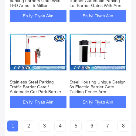
parking barriers Gate With
Rubber Automatic Parking
LED Arms , 5 Million
Lot Barrier Gates With Arm
Operation Time
Auto Reverse
En İyi Fiyatı Alın
En İyi Fiyatı Alın
Stainless Steel Parking
Steel Housing Unique Design
Traffic Barrier Gate /
6s Electric Barrier Gate
Automatic Car Park Barriers
Folding Fence Arm
Access Control
En İyi Fiyatı Alın
En İyi Fiyatı Alın
1
2
3
4
5
6
7
8