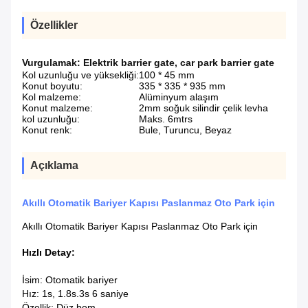
Özellikler
Vurgulamak:
Elektrik barrier gate
,
car park barrier gate
Kol uzunluğu ve yüksekliği:
100 * 45 mm
Konut boyutu:
335 * 335 * 935 mm
Kol malzeme:
Alüminyum alaşım
Konut malzeme:
2mm soğuk silindir çelik levha
kol uzunluğu:
Maks. 6mtrs
Konut renk:
Bule, Turuncu, Beyaz
Açıklama
Akıllı Otomatik Bariyer Kapısı Paslanmaz Oto Park için
Akıllı Otomatik Bariyer Kapısı Paslanmaz Oto Park için
Hızlı Detay:
İsim: Otomatik bariyer
Hız: 1s, 1.8s.3s 6 saniye
Özellik: Düz bom