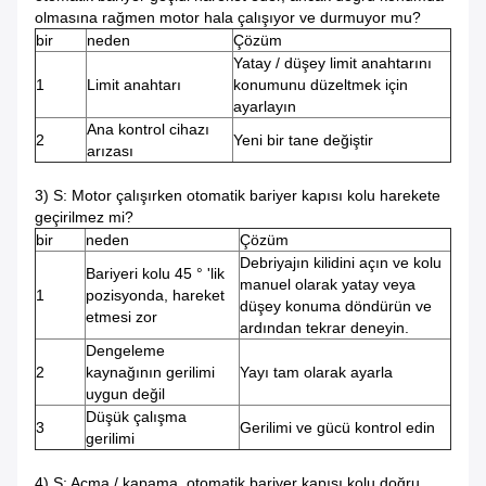
olmasına rağmen motor hala çalışıyor ve durmuyor mu?
bir
neden
Çözüm
Yatay / düşey limit anahtarını
1
Limit anahtarı
konumunu düzeltmek için
ayarlayın
Ana kontrol cihazı
2
Yeni bir tane değiştir
arızası
3) S: Motor çalışırken otomatik bariyer kapısı kolu harekete
geçirilmez mi?
bir
neden
Çözüm
Debriyajın kilidini açın ve kolu
Bariyeri kolu 45 ° 'lik
manuel olarak yatay veya
1
pozisyonda, hareket
düşey konuma döndürün ve
etmesi zor
ardından tekrar deneyin.
Dengeleme
2
kaynağının gerilimi
Yayı tam olarak ayarla
uygun değil
Düşük çalışma
3
Gerilimi ve gücü kontrol edin
gerilimi
4) S: Açma / kapama, otomatik bariyer kapısı kolu doğru