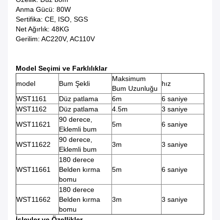
Anma Gücü: 80W
Sertifika: CE, ISO, SGS
Net Ağırlık: 48KG
Gerilim: AC220V, AC110V
Model Seçimi ve Farklılıklar
Maksimum
model
Bum Şekli
hız
Bum Uzunluğu
WST1161
Düz patlama
6m
6 saniye
WST1162
Düz patlama
4.5m
3 saniye
90 derece,
WST11621
5m
6 saniye
Eklemli bum
90 derece,
WST11622
3m
3 saniye
Eklemli bum
180 derece
WST11661
Belden kırma
5m
6 saniye
bomu
180 derece
WST11662
Belden kırma
3m
3 saniye
bomu
İşlevler ve Özellikler