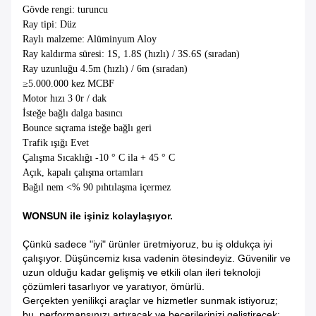
Gövde rengi: turuncu
Ray tipi: Düz
Raylı malzeme: Alüminyum Aloy
Ray kaldırma süresi: 1S, 1.8S (hızlı) / 3S.6S (sıradan)
Ray uzunluğu 4.5m (hızlı) / 6m (sıradan)
≥5.000.000 kez MCBF
Motor hızı 3 0r / dak
İsteğe bağlı dalga basıncı
Bounce sıçrama isteğe bağlı geri
Trafik ışığı Evet
Çalışma Sıcaklığı -10 ° C ila + 45 ° C
Açık, kapalı çalışma ortamları
Bağıl nem <% 90 pıhtılaşma içermez
WONSUN ile işiniz kolaylaşıyor.
Çünkü sadece "iyi" ürünler üretmiyoruz, bu iş oldukça iyi
çalışıyor. Düşüncemiz kısa vadenin ötesindeyiz. Güvenilir ve
uzun olduğu kadar gelişmiş ve etkili olan ileri teknoloji
çözümleri tasarlıyor ve yaratıyor, ömürlü.
Gerçekten yenilikçi araçlar ve hizmetler sunmak istiyoruz;
bu, performansınızı artıracak ve becerilerinizi geliştirecek;