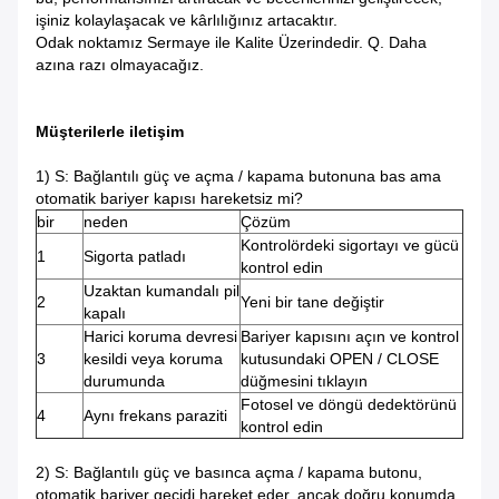
işiniz kolaylaşacak ve kârlılığınız artacaktır.
Odak noktamız Sermaye ile Kalite Üzerindedir. Q. Daha
azına razı olmayacağız.
Müşterilerle iletişim
1) S: Bağlantılı güç ve açma / kapama butonuna bas ama
otomatik bariyer kapısı hareketsiz mi?
bir
neden
Çözüm
Kontrolördeki sigortayı ve gücü
1
Sigorta patladı
kontrol edin
Uzaktan kumandalı pil
2
Yeni bir tane değiştir
kapalı
Harici koruma devresi
Bariyer kapısını açın ve kontrol
3
kesildi veya koruma
kutusundaki OPEN / CLOSE
durumunda
düğmesini tıklayın
Fotosel ve döngü dedektörünü
4
Aynı frekans paraziti
kontrol edin
2) S: Bağlantılı güç ve basınca açma / kapama butonu,
otomatik bariyer geçidi hareket eder, ancak doğru konumda