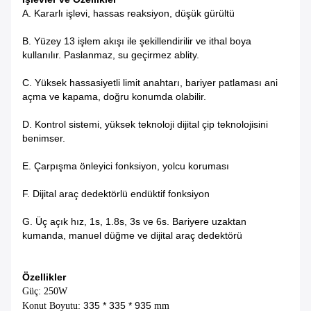
A. Kararlı işlevi, hassas reaksiyon, düşük gürültü
B. Yüzey 13 işlem akışı ile şekillendirilir ve ithal boya
kullanılır.
Paslanmaz, su geçirmez ablity.
C. Yüksek hassasiyetli limit anahtarı, bariyer patlaması ani
açma ve kapama, doğru konumda olabilir.
D. Kontrol sistemi, yüksek teknoloji dijital çip teknolojisini
benimser.
E. Çarpışma önleyici fonksiyon, yolcu koruması
F. Dijital araç dedektörlü endüktif fonksiyon
G. Üç açık hız, 1s, 1.8s, 3s ve 6s.
Bariyere uzaktan
kumanda, manuel düğme ve dijital araç dedektörü
Özellikler
Güç: 250W
335 * 335 * 935
Konut Boyutu:
mm