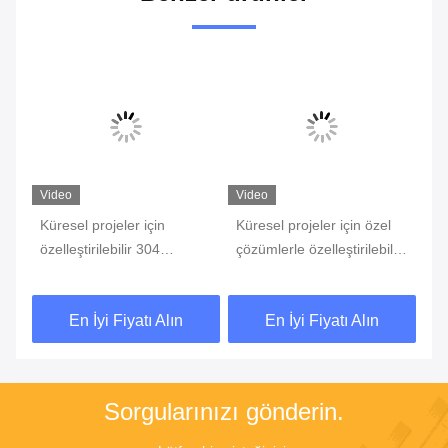
Video
Video
Küresel projeler için
Küresel projeler için özel
1.
özelleştirilebilir 304
çözümlerle özelleştirilebilir
Mo
Paslanmaz Çelik Servo
Servo Barrier Gate Trafik
Al
Bariyer Kapısı
Barrier Park Barrier
Si
En İyi Fiyatı Alın
En İyi Fiyatı Alın
Ka
Sorgularınızı gönderin.