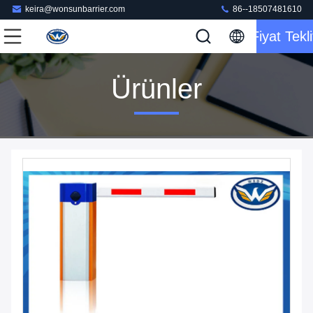
keira@wonsunbarrier.com
86--18507481610
Fiyat Tekli
Ürünler