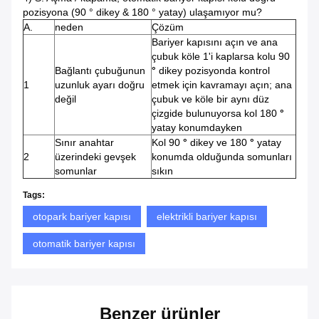
pozisyona (90 ° dikey & 180 ° yatay) ulaşamıyor mu?
A.
neden
Çözüm
Bariyer kapısını açın ve ana
çubuk köle 1'i kaplarsa kolu 90
Bağlantı çubuğunun
°
dikey pozisyonda kontrol
1
uzunluk ayarı doğru
etmek için kavramayı açın; ana
değil
çubuk ve köle bir aynı düz
çizgide bulunuyorsa kol 180
°
yatay konumdayken
Sınır anahtar
Kol 90
°
dikey ve 180
°
yatay
2
üzerindeki gevşek
konumda olduğunda somunları
somunlar
sıkın
Tags:
otopark bariyer kapısı
elektrikli bariyer kapısı
otomatik bariyer kapısı
Benzer ürünler