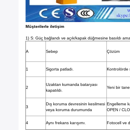
Müşterilerle iletişim
1) S: Güç bağlandı ve açık/kapak düğmesine basıldı ama t
A
Sebep
Çözüm
1
Sigorta patladı.
Kontrolörde 
Uzaktan kumanda bataryası
2
Yeni bir tane
kapatıldı.
Dış koruma devresinin kesilmesi
Engelleme ka
3
veya koruma durumunda
OPEN / CLOS
4
Aynı frekans karışımı.
Fotocell ve 