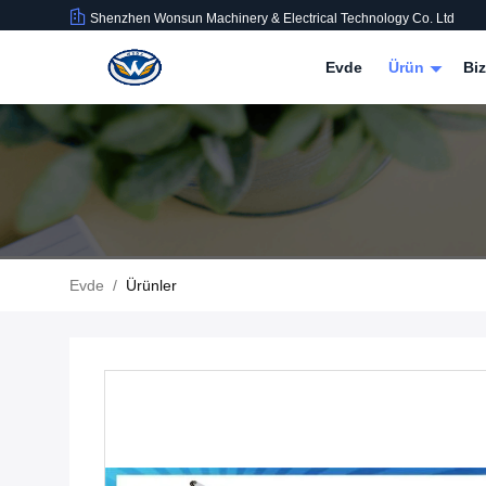
Shenzhen Wonsun Machinery & Electrical Technology Co. Ltd
Evde
Ürün
Bi
Evde
/
Ürünler