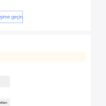
tişime geçin
kları