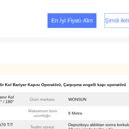
En İyi Fiyatı Alın
Şimdi ile
lir Kol Bariyer Kapısı Operatörü
,
Çarpışma engelli kapı operatörü
anır Kol
Ürün markası:
WONSUN
° / 180°
Maksimum bom
8 Metre
uzunluğu:
%70 T/T
Depozitoyu aldıktan sonra korkulu
Teslim süresi: