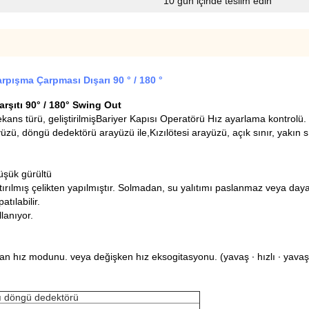
10 gün içinde teslim edin
rpışma Çarpması Dışarı 90 ° / 180 °
rşıtı 90° / 180° Swing Out
kans türü, geliştirilmiş
Bariyer Kapısı Operatörü
Hız ayarlama kontrolü.
zü, döngü dedektörü arayüzü ile,Kızılötesi arayüzü, açık sınır, yakın sı
düşük gürültü
ştırılmış çelikten yapılmıştır. Solmadan, su yalıtımı paslanmaz veya dayan
tılabilir.
llanıyor.
an hız modunu. veya değişken hız eksogitasyonu. (yavaş ∙ hızlı ∙ yavaş) 
lı döngü dedektörü