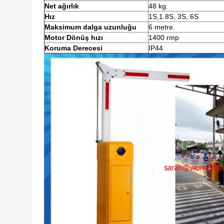
Net ağırlık
48 kg.
Hız
1S,1.8S, 3S, 6S
Maksimum dalga uzunluğu
6 metre.
Motor Dönüş hızı
1400 rmp
Koruma Derecesi
IP44