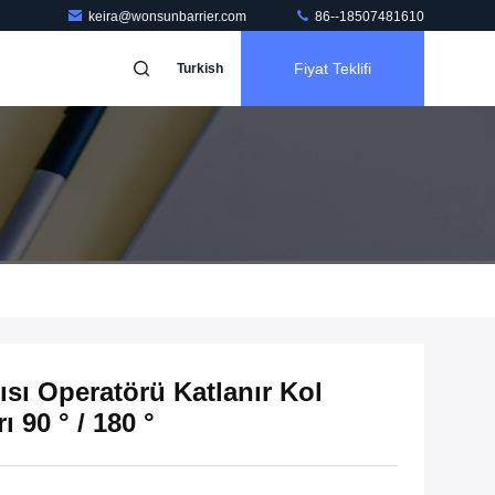
keira@wonsunbarrier.com
86--18507481610
Fiyat Teklifi
Turkish
sı Operatörü Katlanır Kol
 90 ° / 180 °