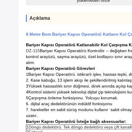
yüklemeden önce
Açıklama
8 Metre Bom Bariyer Kapısı Operatörü Katlanır Kol Ça
Bariyer Kapısı Operatörü Katlanabilir Kol Çarpışma Ka
DZ-115
Bariyer Kapısı Operatörü
Kontrolör -- değişken fre
kontrol arayüzü, sayma arayüzü, özel kodlayıcı sınır arayü
alım.
Bariyer Kapısı Operatörü
Görevleri
1Bariyer Kapısı Operatörü.
istikrarlı işlev, hassas tepki, 
2. Kase kabuğu, 13 işlem akışı ile şekillendirilmiş kalınla
3Yüksek hassaslıklı sınır düğmesi, direk anında açılıp kapa
4Kontrol sistemi yüksek teknoloji dijital çip teknolojisini ku
5Çarpışma önleme fonksiyonu. Yolcuyu korumak.
6. dijital araç dedektörünün indüktif fonksiyonu
7. hareketler en sabit sürüş modunu kullanır ̇ sabit olmay
uzatır..
Bariyer Kapısı Operatörü
İsteğe bağlı aksesuarlar:
1Döngü dedektörü: Tek döngü dedektörü veya çift kanal