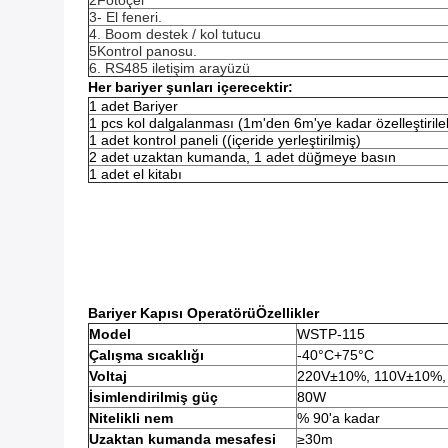
2Fotoçel
3- El feneri.
4. Boom destek / kol tutucu
5Kontrol panosu.
6. RS485 iletişim arayüzü
Her bariyer şunları içerecektir:
1 adet Bariyer
1 pcs kol dalgalanması (1m'den 6m'ye kadar özelleştirileb
1 adet kontrol paneli ((içeride yerleştirilmiş)
2 adet uzaktan kumanda, 1 adet düğmeye basın
1 adet el kitabı
Bariyer Kapısı Operatörü
Bariyer Kapısı Operatörü
Bariy
Bariyer Kapısı Operatörü
Bariyer Kapısı Operatörü
Bariy
Bariyer Kapısı Operatörü
Bariyer Kapısı Operatörü
Bariy
Bariyer Kapısı Operatörü
Bariyer Kapısı Operatörü
Bariy
Bariyer Kapısı Operatörü
Bariyer Kapısı Operatörü
Bariy
Bariyer Kapısı Operatörü
Özellikler
Model
WSTP-115
Çalışma sıcaklığı
-40°C+75°C
Voltaj
220V±10%, 110V±10%,
İsimlendirilmiş güç
80W
Nitelikli nem
% 90'a kadar
Uzaktan kumanda mesafesi
≥30m