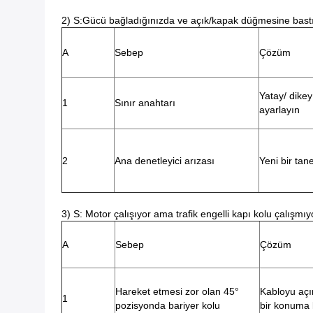
2) S:
Gücü bağladığınızda ve açık/kapak düğmesine bastığ
A
Sebep
Çözüm
Yatay/ dike
1
Sınır anahtarı
ayarlayın
2
Ana denetleyici arızası
Yeni bir tane
3) S: Motor çalışıyor ama trafik engelli kapı kolu çalışmı
A
Sebep
Çözüm
Hareket etmesi zor olan 45°
Kabloyu açı
1
pozisyonda bariyer kolu
bir konuma 