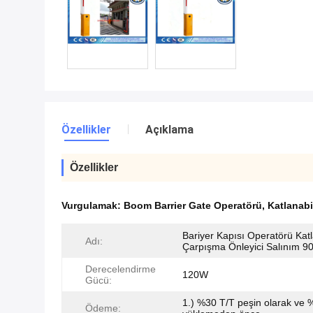
Özellikler
Açıklama
Özellikler
Vurgulamak:
Boom Barrier Gate Operatörü
,
Katlanabi
Bariyer Kapısı Operatörü Katl
Adı:
Çarpışma Önleyici Salınım 90
Derecelendirme
120W
Gücü:
1.) %30 T/T peşin olarak ve 
Ödeme: