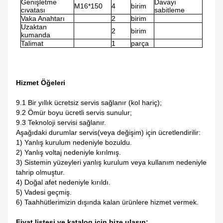
Genişletme
Davayı
M16*150
4
birim
cıvatası
sabitleme
Vaka Anahtarı
2
birim
Uzaktan
2
birim
kumanda
Talimat
1
parça
Hizmet Öğeleri
9.1 Bir yıllık ücretsiz servis sağlanır (kol hariç);
9.2 Ömür boyu ücretli servis sunulur;
9.3 Teknoloji servisi sağlanır.
Aşağıdaki durumlar servis(veya değişim) için ücretlendirilir:
1) Yanlış kurulum nedeniyle bozuldu.
2) Yanlış voltaj nedeniyle kırılmış.
3) Sistemin yüzeyleri yanlış kurulum veya kullanım nedeniyle
tahrip olmuştur.
4) Doğal afet nedeniyle kırıldı.
5) Vadesi geçmiş.
6) Taahhütlerimizin dışında kalan ürünlere hizmet vermek.
Fiyat listesi ve katalog için bize ulaşın: