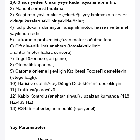
1)
0,9 saniyeden 6 saniyeye kadar ayarlanabilir hız
2) Manuel serbest bırakma
3) Sıkıştırma yaylı makine çekirdeği, yay kırılmasının neden
olduğu kazaları etkili bir şekilde önler;
4) Kalıp döküm alüminyum alaşımlı motor, hassas ve termal
yayılımda iyidir;
5) Isı koruma problemini çözen motor soğutma fanı;
6) Çift güvenlik limit anahtarı (fotoelektrik limit
anahtarı/motor hafıza sensörü);
7) Engel üzerinde geri gitme;
8) Otomatik kapanma;
9) Çarpma önleme işlevi için Kızılötesi Fotosel'i destekleyin
(isteğe bağlı);
10) Harici ve dahili Araç Döngü Dedektörünü destekleyin;
11) Trafik ışığı arayüzü;
12) Kablo Kontrolü (anahtar sinyali) / uzaktan kumanda (418
HZ/433 HZ);
13) RS485 Haberleşme modülü (opsiyonel).
Yay Parametreleri
Bomun