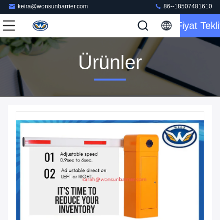
keira@wonsunbarrier.com
86--18507481610
Fiyat Tekli
Ürünler