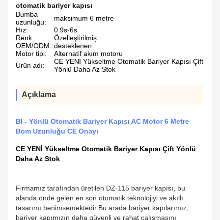
otomatik bariyer kapısı
Bumba
maksimum 6 metre
uzunluğu:
Hız:
0.9s-6s
Renk:
Özelleştirilmiş
OEM/ODM::
desteklenen
Motor tipi:
Alternatif akım motoru
CE YENİ Yükseltme Otomatik Bariyer Kapısı Çift
Ürün adı:
Yönlü Daha Az Stok
Açıklama
BI - Yönlü Otomatik Bariyer Kapısı AC Motor 6 Metre
Bom Uzunluğu CE Onayı
CE YENİ Yükseltme Otomatik Bariyer Kapısı Çift Yönlü
Daha Az Stok
Firmamız tarafından üretilen DZ-115 bariyer kapısı, bu
alanda önde gelen en son otomatik teknolojiyi ve akıllı
tasarımı benimsemektedir.Bu arada bariyer kapılarımız,
bariyer kapımızın daha güvenli ve rahat çalışmasını