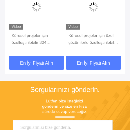
Video
Video
Küresel projeler için
Küresel projeler için özel
1.
özelleştirilebilir 304
çözümlerle özelleştirilebilir
Mo
Paslanmaz Çelik Servo
Servo Barrier Gate Trafik
Al
Bariyer Kapısı
Barrier Park Barrier
Si
En İyi Fiyatı Alın
En İyi Fiyatı Alın
Ka
Sorgularınızı gönderin.
Lütfen bize isteğinizi 
gönderin ve size en kısa 
sürede cevap vereceğiz.