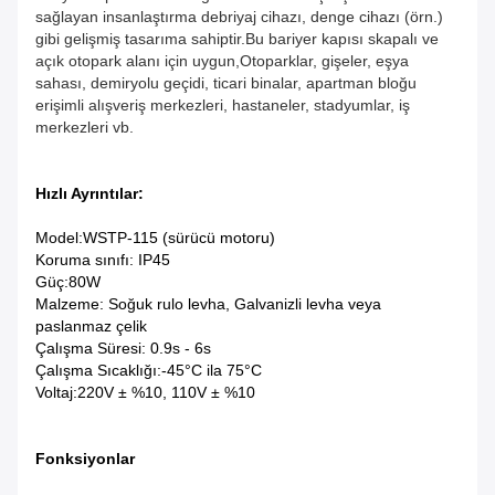
sağlayan insanlaştırma debriyaj cihazı, denge cihazı (örn.)
gibi gelişmiş tasarıma sahiptir.Bu bariyer kapısı s
kapalı ve
açık otopark alanı için uygun,
Otoparklar, gişeler, eşya
sahası, demiryolu geçidi, ticari binalar, apartman bloğu
erişimli alışveriş merkezleri, hastaneler, stadyumlar, iş
merkezleri vb.
Hızlı Ayrıntılar:
Model:WSTP-115 (sürücü motoru)
Koruma sınıfı: IP45
Güç:80W
Malzeme: Soğuk rulo levha, Galvanizli levha veya
paslanmaz çelik
Çalışma Süresi: 0.9s - 6s
Çalışma Sıcaklığı:-45°C ila 75°C
Voltaj:220V ± %10, 110V ± %10
Fonksiyonlar