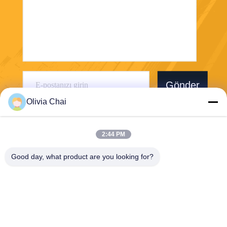
Gönder
Olivia Chai
2:44 PM
Good day, what product are you looking for?
Shenzhen Wonsun Machinery & Electrical
Technology Co. Ltd
keira@wonsunbarrier.com
86--18507481610
1. Kat, Zhigu, No. 2-10, Gün