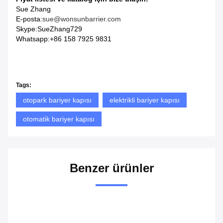
Sue Zhang
E-posta:
sue@wonsunbarrier.com
Skype:SueZhang729
Whatsapp:+86 158 7925 9831
Çift Yönlü Ana Şaftlı RS485 İnvertör Motorlu Otomatik
Bariyer Kapısı
g Araç Bariyer Kapısı
Tags:
otopark bariyer kapısı
elektrikli bariyer kapısı
otomatik bariyer kapısı
Benzer ürünler