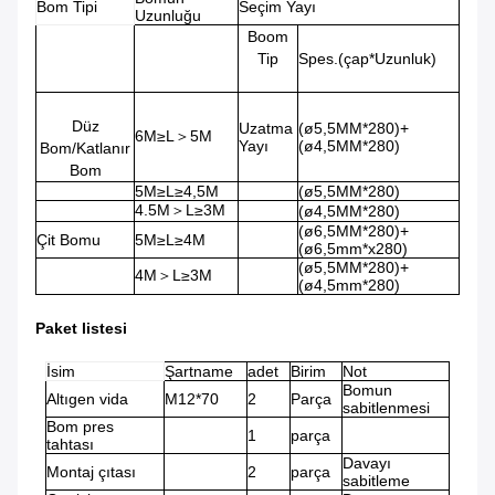
Bom Tipi
Seçim Yayı
Uzunluğu
Boom
Tip
Spes.(çap*Uzunluk)
Düz
Uzatma
(ø5,5MM*280)+
6M≥L＞5M
Yayı
(ø4,5MM*280)
Bom/Katlanır
Bom
5M≥L≥4,5M
(ø5,5MM*280)
4.5M＞L≥3M
(ø4,5MM*280)
(ø6,5MM*280)+
Çit Bomu
5M≥L≥4M
(ø6,5mm*x280)
(ø5,5MM*280)+
4M＞L≥3M
(ø4,5mm*280)
Paket listesi
İsim
Şartname
adet
Birim
Not
Bomun
Altıgen vida
M12*70
2
Parça
sabitlenmesi
Bom pres
1
parça
tahtası
Davayı
Montaj çıtası
2
parça
sabitleme